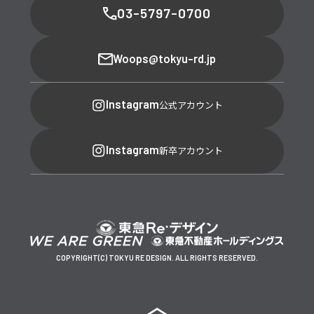
03-5797-0700
Woops@tokyu-rd.jp
Instagram
公式アカウント
Instagram
新卒アカウント
COPYRIGHT(C) TOKYU RE DESIGN. ALL RIGHTS RESERVED.