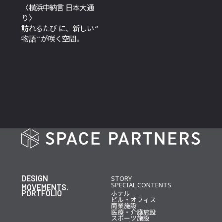
〈横浜中納言 日本大通
り〉
訪れるたび に、新しい “
物語 ” が咲く空間。
DESIGN
STORY
SPECIAL CONTENTS
MOVEMENTS.
PORTFOLIO
ホテル
ビル・オフィス
商業施設
医療・介護施設
スポーツ施設