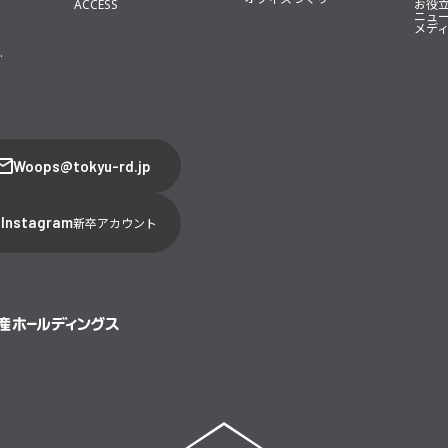
ACCESS
お役
ニュ
メデ
.
Woops@tokyu-rd.jp
Instagram
新卒アカウント